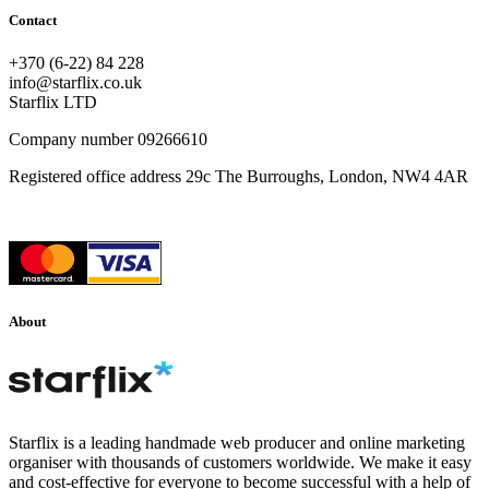
Contact
+370 (6-22) 84 228
info@starflix.co.uk
Starflix LTD
Company number 09266610
Registered office address 29c The Burroughs, London, NW4 4AR
About
Starflix is a leading handmade web producer and online marketing
organiser with thousands of customers worldwide. We make it easy
and cost-effective for everyone to become successful with a help of