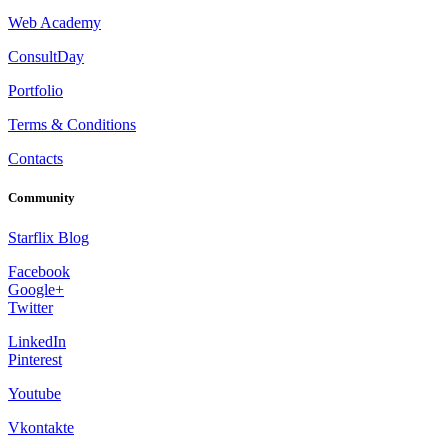
Web Academy
ConsultDay
Portfolio
Terms & Conditions
Contacts
Community
Starflix Blog
Facebook
Google+
Twitter
LinkedIn
Pinterest
Youtube
Vkontakte