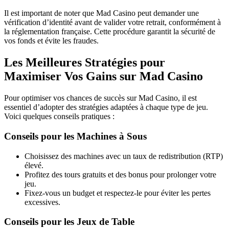
Il est important de noter que Mad Casino peut demander une
vérification d’identité avant de valider votre retrait, conformément à
la réglementation française. Cette procédure garantit la sécurité de
vos fonds et évite les fraudes.
Les Meilleures Stratégies pour
Maximiser Vos Gains sur Mad Casino
Pour optimiser vos chances de succès sur Mad Casino, il est
essentiel d’adopter des stratégies adaptées à chaque type de jeu.
Voici quelques conseils pratiques :
Conseils pour les Machines à Sous
Choisissez des machines avec un taux de redistribution (RTP)
élevé.
Profitez des tours gratuits et des bonus pour prolonger votre
jeu.
Fixez-vous un budget et respectez-le pour éviter les pertes
excessives.
Conseils pour les Jeux de Table