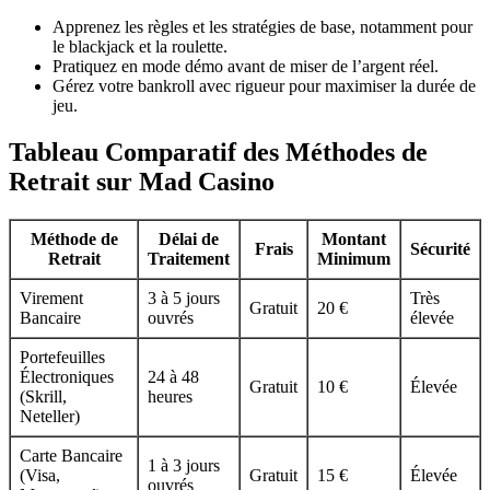
Apprenez les règles et les stratégies de base, notamment pour
le blackjack et la roulette.
Pratiquez en mode démo avant de miser de l’argent réel.
Gérez votre bankroll avec rigueur pour maximiser la durée de
jeu.
Tableau Comparatif des Méthodes de
Retrait sur Mad Casino
Méthode de
Délai de
Montant
Frais
Sécurité
Retrait
Traitement
Minimum
Virement
3 à 5 jours
Très
Gratuit
20 €
Bancaire
ouvrés
élevée
Portefeuilles
Électroniques
24 à 48
Gratuit
10 €
Élevée
(Skrill,
heures
Neteller)
Carte Bancaire
1 à 3 jours
(Visa,
Gratuit
15 €
Élevée
ouvrés