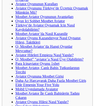
Aviator Oyununun Kuralları
Aviator Oyununu Türkiye’de Ücretsiz Oynamak
Mümkün Mü?
Mostbet Aviator Oyununun Avantajları
Oyun Içi Sohbet Mostbet Aviator
Türkiye’de Aviator Oynamak Için Nasıl
Kaydolabilirim?
Mostbet Aviator’da Nasil Kazanilir
Aviator Oyunu Kazandırıyor Nasıl Oynanır,
Hilesi, Taktikleri
Q: Mostbet Aviator’da Hangi Oyunlar
Mevcuttur?
Aviator Hileleri Empieza Nasıl Yapılır?
Q: Mostbet” “aviator’a Nasıl Üye Olabilirim?
Para Içinaviator Oyunu 1xbet
Mostbet Aviator, Canlı Bahis Tutkunlarının
Tercihi
Aviator Oyununa Mostbet Girişi
Daha Az Harcayarak Daha Fazla Mostbet Giriş
Elde Etmenin Your Five Yolu
Mobil Uygulamada Avaiator
Mostbet Aviator İle Canlı Bahislerin Tadını
Çıkarın
Aviator Oyunu Hilesi Nasıl Yapılır?