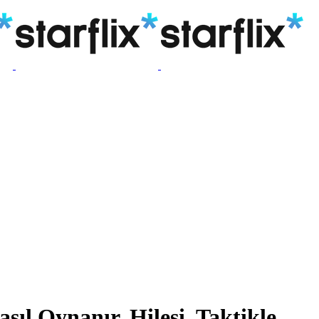
ıl Oynanır, Hilesi, Taktikle