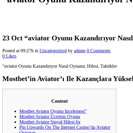
23 Oct
“aviator Oyunu Kazandırıyor Nasıl 
Posted at 09:27h
in
Uncategorized
by
admin
0 Comments
0
Likes
“aviator Oyunu Kazandırıyor Nasıl Oynanır, Hilesi, Taktikler
Mostbet’in Aviator’ı Ile Kazançlara Yükse
Content
Mostbet Aviator Oyunu Incelemesi”
Mostbet Aviator Ücretsiz Oyunu
Mostbet Aviator Sinyal Hilesi 6x
Pin Upwards On The Internet Casino’da Aviator
Oynayın