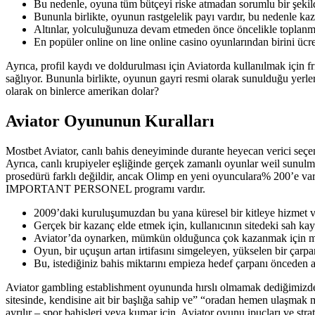
Bu nedenle, oyuna tüm bütçeyi riske atmadan sorumlu bir şekild
Bununla birlikte, oyunun rastgelelik payı vardır, bu nedenle kaza
Altınlar, yolculuğunuza devam etmeden önce öncelikle toplanma
En popüler online on line online casino oyunlarından birini ücrets
Ayrıca, profil kaydı ve doldurulması için Aviatorda kullanılmak için fri
sağlıyor. Bununla birlikte, oyunun gayri resmi olarak sunulduğu yerl
olarak on binlerce amerikan dolar?
Aviator Oyununun Kuralları
Mostbet Aviator, canlı bahis deneyiminde durante heyecan verici seçene
Ayrıca, canlı krupiyeler eşliğinde gerçek zamanlı oyunlar weil sunul
prosedürü farklı değildir, ancak Olimp en yeni oyunculara% 200’e va
IMPORTANT PERSONEL programı vardır.
2009’daki kuruluşumuzdan bu yana küresel bir kitleye hizmet ve
Gerçek bir kazanç elde etmek için, kullanıcının sitedeki sah k
Aviator’da oynarken, mümkün olduğunca çok kazanmak için müm
Oyun, bir uçuşun artan irtifasını simgeleyen, yükselen bir çarpa
Bu, istediğiniz bahis miktarını empieza hedef çarpanı önceden a
Aviator gambling establishment oyununda hırslı olmamak dediğimizde b
sitesinde, kendisine ait bir başlığa sahip ve” “oradan hemen ulaşmak
ayrılır – spor bahisleri veya kumar için. Aviator oyunu ipuçları ve str