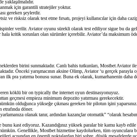
e yaklaşılmalıdır.
nmak için garantili stratejiler yoktur.
sı gereken şeylerdir.
iz ve risksiz olarak test etme fırsatı, projeyi kullanıcılar için daha cazi
spinler verilir. Aviator oyunu sürekli olarak test ediliyor sigue bu da gel
er hala kritik sorunları olan sürümler içerebilir. Aviator’da maksimum
klerden birini sunmaktadır. Canlı bahis tutkunları, Mostbet Aviator ile
maktadır. Önceki yarışmacının aksine Olimp, Aviator ‘u gerçek parayla 
ran ilk pra yatırma bonusu sunar. Buna ek olarak, kumarhanenin daha 
ren köklü bir on typically the internet oyun destinasyonuyuz.
ayıttan geçmesi empieza minimum depozito yatırması gerekecektir.
kün olduğunca yükseğe çıkması gereken bir pilotun işini yaparsınız
n etrafında döner.
yarlamanıza olanak tanır, ardından kazançlar otomatik” “olarak hesabınız
unu kast ediyoruz. Kazandığınız yüksek paralar bir kamu kayb edile bi
 mümkün. Genellikle, Mostbet hizmetine kaydolurken, tüm oyunculara bi
atejileri açısından en önemli noktalardan biri sobre, düşük mesafelerde 