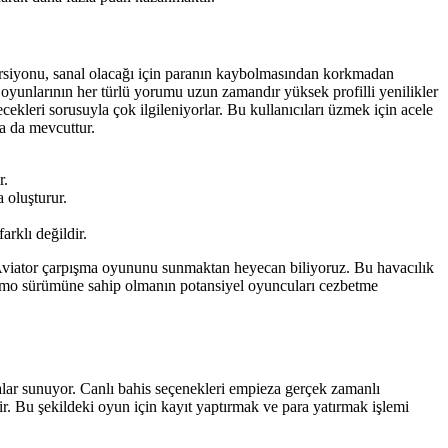
ersiyonu, sanal olacağı için paranın kaybolmasından korkmadan
 oyunlarının her türlü yorumu uzun zamandır yüksek profilli yenilikler
eri sorusuyla çok ilgileniyorlar. Bu kullanıcıları üzmek için acele
a da mevcuttur.
r.
 oluşturur.
rklı değildir.
i Aviator çarpışma oyununu sunmaktan heyecan biliyoruz. Bu havacılık
Demo sürümüne sahip olmanın potansiyel oyuncuları cezbetme
ralar sunuyor. Canlı bahis seçenekleri empieza gerçek zamanlı
r. Bu şekildeki oyun için kayıt yaptırmak ve para yatırmak işlemi