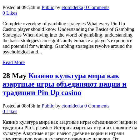
Posted at 09:54h
in
Public
by
etomidetka
0 Comments
0
Likes
Complete overview of gambling strategies What every Pin Up
Casino player should know Understanding the Basics of Gambling
Strategies When diving into the world of gambling, understanding
the basic strategies can significantly enhance a player's experience
and potential for winning. Gambling strategies revolve around the
psychological and...
Read More
28 May
Казино культура мира как
азартные игры объединяют нации и
традиции Pin Up casino
Posted at 08:43h
in
Public
by
etomidetka
0 Comments
0
Likes
Казино культура мира как азартные игры объединяют нации и
традиции Pin Up casino История азартных игр и их влияние на
культуру Азартные игры имеют древние корни и играли
значительную роль в культуре различных народов. От