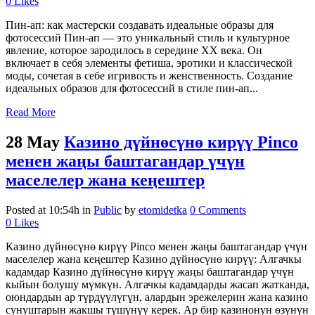
0
Likes
Пин-ап: как мастерски создавать идеальные образы для
фотосессий Пин-ап — это уникальный стиль и культурное
явление, которое зародилось в середине XX века. Он
включает в себя элементы фетиша, эротики и классической
моды, сочетая в себе игривость и женственность. Создание
идеальных образов для фотосессий в стиле пин-ап...
Read More
28 May
Казино дүйнөсүнө кирүү Pinco
менен жаңы баштагандар үчүн
маселелер жана кеңештер
Posted at 10:54h
in
Public
by
etomidetka
0 Comments
0
Likes
Казино дүйнөсүнө кирүү Pinco менен жаңы баштагандар үчүн
маселелер жана кеңештер Казино дүйнөсүнө кирүү: Алгачкы
кадамдар Казино дүйнөсүнө кирүү жаңы баштагандар үчүн
кыйын болушу мүмкүн. Алгачкы кадамдарды жасап жатканда,
оюндардын ар түрдүүлүгүн, алардын эрежелерин жана казино
сунуштарын жакшы түшүнүү керек. Ар бир казинонун өзүнүн