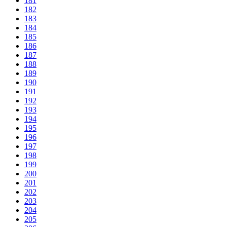
181
182
183
184
185
186
187
188
189
190
191
192
193
194
195
196
197
198
199
200
201
202
203
204
205