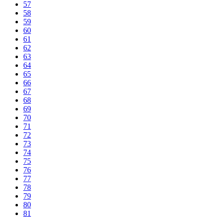
57
58
59
60
61
62
63
64
65
66
67
68
69
70
71
72
73
74
75
76
77
78
79
80
81