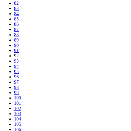
82
83
84
85
86
87
88
89
90
91
92
93
94
95
96
97
98
99
100
101
102
103
104
105
106