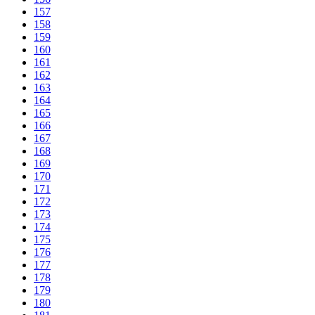
157
158
159
160
161
162
163
164
165
166
167
168
169
170
171
172
173
174
175
176
177
178
179
180