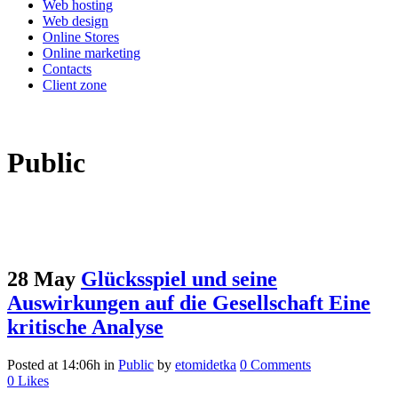
Web hosting
Web design
Online Stores
Online marketing
Contacts
Client zone
Public
28 May
Glücksspiel und seine
Auswirkungen auf die Gesellschaft Eine
kritische Analyse
Posted at 14:06h
in
Public
by
etomidetka
0 Comments
0
Likes