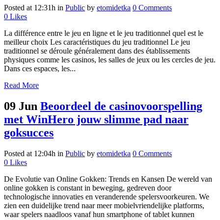
Posted at 12:31h
in
Public
by
etomidetka
0 Comments
0
Likes
La différence entre le jeu en ligne et le jeu traditionnel quel est le
meilleur choix Les caractéristiques du jeu traditionnel Le jeu
traditionnel se déroule généralement dans des établissements
physiques comme les casinos, les salles de jeux ou les cercles de jeu.
Dans ces espaces, les...
Read More
09 Jun
Beoordeel de casinovoorspelling
met WinHero jouw slimme pad naar
goksucces
Posted at 12:04h
in
Public
by
etomidetka
0 Comments
0
Likes
De Evolutie van Online Gokken: Trends en Kansen De wereld van
online gokken is constant in beweging, gedreven door
technologische innovaties en veranderende spelersvoorkeuren. We
zien een duidelijke trend naar meer mobielvriendelijke platforms,
waar spelers naadloos vanaf hun smartphone of tablet kunnen