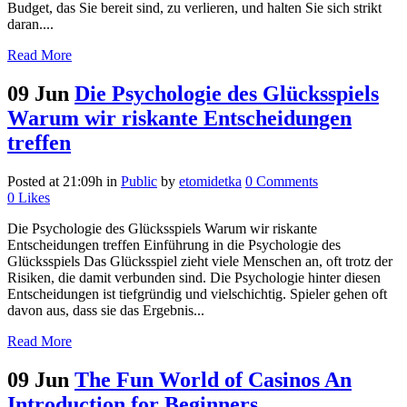
Budget, das Sie bereit sind, zu verlieren, und halten Sie sich strikt
daran....
Read More
09 Jun
Die Psychologie des Glücksspiels
Warum wir riskante Entscheidungen
treffen
Posted at 21:09h
in
Public
by
etomidetka
0 Comments
0
Likes
Die Psychologie des Glücksspiels Warum wir riskante
Entscheidungen treffen Einführung in die Psychologie des
Glücksspiels Das Glücksspiel zieht viele Menschen an, oft trotz der
Risiken, die damit verbunden sind. Die Psychologie hinter diesen
Entscheidungen ist tiefgründig und vielschichtig. Spieler gehen oft
davon aus, dass sie das Ergebnis...
Read More
09 Jun
The Fun World of Casinos An
Introduction for Beginners