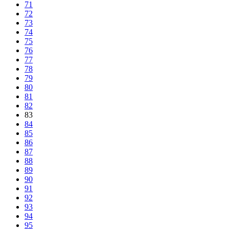
71
72
73
74
75
76
77
78
79
80
81
82
83
84
85
86
87
88
89
90
91
92
93
94
95