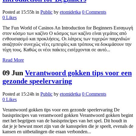
Posted at 15:55h
in
Public
by
etomidetka
0 Comments
0
Likes
The Fun World of Casinos An Introduction for Beginners Εισαγωγή
στον κόσμο των καζίνο Ο κόσμος των καζίνο είναι γεμάτος από
ενθουσιασμό και προκλήσεις. Οι λάτρεις των τυχερών παιχνιδιών
αναζητούν συνεχώς νέες εμπειρίες και τρόπους να δοκιμάσουν την
τύχη τους. Καθώς οι νέοι παίκτες εισέρχονται σε αυτό...
Read More
09 Jun
Verantwoord gokken tips voor een
gezonde speelervaring
Posted at 15:24h
in
Public
by
etomidetka
0 Comments
0
Likes
Verantwoord gokken tips voor een gezonde speelervaring De
basisprincipes van verantwoord gokken Verantwoord gokken begint
met het begrijpen van de basisprincipes van het spel. Dit houdt in
dat je je bewust moet zijn van de kansspelen die je speelt, evenals de
kansen en uitbetalingen die eraan verbonden...