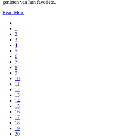
genieten van hun favoriete...
Read More
1
2
3
4
5
6
7
8
9
10
11
12
13
14
15
16
17
18
19
20