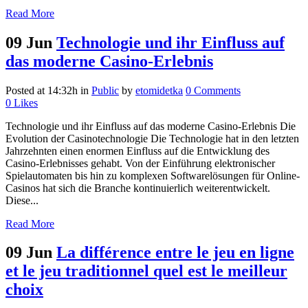
Read More
09 Jun
Technologie und ihr Einfluss auf
das moderne Casino-Erlebnis
Posted at 14:32h
in
Public
by
etomidetka
0 Comments
0
Likes
Technologie und ihr Einfluss auf das moderne Casino-Erlebnis Die
Evolution der Casinotechnologie Die Technologie hat in den letzten
Jahrzehnten einen enormen Einfluss auf die Entwicklung des
Casino-Erlebnisses gehabt. Von der Einführung elektronischer
Spielautomaten bis hin zu komplexen Softwarelösungen für Online-
Casinos hat sich die Branche kontinuierlich weiterentwickelt.
Diese...
Read More
09 Jun
La différence entre le jeu en ligne
et le jeu traditionnel quel est le meilleur
choix