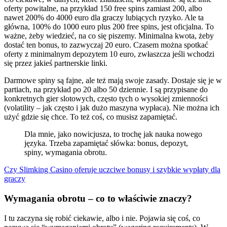
oferty powitalne, na przykład 150 free spins zamiast 200, albo
nawet 200% do 4000 euro dla graczy lubiących ryzyko. Ale ta
główna, 100% do 1000 euro plus 200 free spins, jest oficjalna. To
ważne, żeby wiedzieć, na co się piszemy. Minimalna kwota, żeby
dostać ten bonus, to zazwyczaj 20 euro. Czasem można spotkać
oferty z minimalnym depozytem 10 euro, zwłaszcza jeśli wchodzi
się przez jakieś partnerskie linki.
Darmowe spiny są fajne, ale też mają swoje zasady. Dostaje się je w
partiach, na przykład po 20 albo 50 dziennie. I są przypisane do
konkretnych gier slotowych, często tych o wysokiej zmienności
(volatility – jak często i jak dużo maszyna wypłaca). Nie można ich
użyć gdzie się chce. To też coś, co musisz zapamiętać.
Dla mnie, jako nowicjusza, to trochę jak nauka nowego
języka. Trzeba zapamiętać słówka: bonus, depozyt,
spiny, wymagania obrotu.
Czy Slimking Casino oferuje uczciwe bonusy i szybkie wypłaty dla
graczy
Wymagania obrotu – co to właściwie znaczy?
I tu zaczyna się robić ciekawie, albo i nie. Pojawia się coś, co