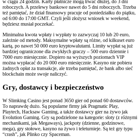
w ciągu 24 godzin. Karty płatnicze mogą trwać dłużej, do 3 dni
roboczych. A przelewy bankowe nawet do 5 dni roboczych. Trzeba
też pamiętać, że dział finansowy pracuje od poniedziałku do piątku,
od 6:00 do 17:00 GMT. Czyli jeśli złożysz wniosek w weekend,
będziesz musiał poczekać.
Minimalna kwota wpłaty i wypłaty to zazwyczaj 10 lub 20 euro,
zależnie od metody. Maksymalne wpłaty są różne, od kilkuset euro
kartą, po nawet 50 000 euro kryptowalutami. Limity wypłat są już
bardziej ograniczone dla zwykłych graczy – 500 euro dziennie i
7000 euro miesięcznie. Dopiero na wyższych poziomach VIP
można wypłacać do 20 000 euro miesięcznie. Kasyno nie pobiera
żadnych opłat za transakcje, ale trzeba pamiętać, że bank albo sieć
blockchain może swoje naliczyć.
Gry, dostawcy i bezpieczeństwo
W Slimking Casino jest ponad 3650 gier od ponad 60 dostawców.
To naprawdę dużo. Są popularne firmy jak Pragmatic Play,
Playtech, Hacksaw Gaming, a także dostawcy gier na żywo jak
Evolution Gaming. Gry są podzielone na kategorie: sloty (z różnymi
mechanikami, jak Megaways), jackpoty (dzienne, godzinowe,
mega), gry stołowe, kasyno na żywo i teleturnieje. Są też gry typu
“crash”, jak Plinko czy Spaceman.