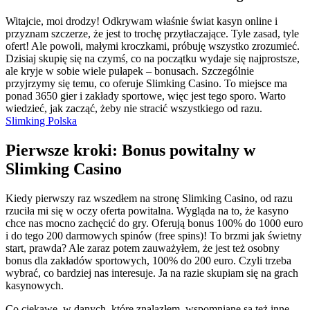
Witajcie, moi drodzy! Odkrywam właśnie świat kasyn online i
przyznam szczerze, że jest to trochę przytłaczające. Tyle zasad, tyle
ofert! Ale powoli, małymi kroczkami, próbuję wszystko zrozumieć.
Dzisiaj skupię się na czymś, co na początku wydaje się najprostsze,
ale kryje w sobie wiele pułapek – bonusach. Szczególnie
przyjrzymy się temu, co oferuje Slimking Casino. To miejsce ma
ponad 3650 gier i zakłady sportowe, więc jest tego sporo. Warto
wiedzieć, jak zacząć, żeby nie stracić wszystkiego od razu.
Slimking Polska
Pierwsze kroki: Bonus powitalny w
Slimking Casino
Kiedy pierwszy raz wszedłem na stronę Slimking Casino, od razu
rzuciła mi się w oczy oferta powitalna. Wygląda na to, że kasyno
chce nas mocno zachęcić do gry. Oferują bonus 100% do 1000 euro
i do tego 200 darmowych spinów (free spins)! To brzmi jak świetny
start, prawda? Ale zaraz potem zauważyłem, że jest też osobny
bonus dla zakładów sportowych, 100% do 200 euro. Czyli trzeba
wybrać, co bardziej nas interesuje. Ja na razie skupiam się na grach
kasynowych.
Co ciekawe, w danych, które znalazłem, wspomniane są też inne