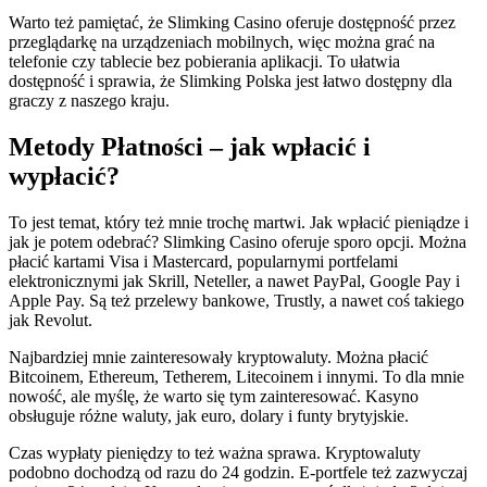
Warto też pamiętać, że Slimking Casino oferuje dostępność przez
przeglądarkę na urządzeniach mobilnych, więc można grać na
telefonie czy tablecie bez pobierania aplikacji. To ułatwia
dostępność i sprawia, że Slimking Polska jest łatwo dostępny dla
graczy z naszego kraju.
Metody Płatności – jak wpłacić i
wypłacić?
To jest temat, który też mnie trochę martwi. Jak wpłacić pieniądze i
jak je potem odebrać? Slimking Casino oferuje sporo opcji. Można
płacić kartami Visa i Mastercard, popularnymi portfelami
elektronicznymi jak Skrill, Neteller, a nawet PayPal, Google Pay i
Apple Pay. Są też przelewy bankowe, Trustly, a nawet coś takiego
jak Revolut.
Najbardziej mnie zainteresowały kryptowaluty. Można płacić
Bitcoinem, Ethereum, Tetherem, Litecoinem i innymi. To dla mnie
nowość, ale myślę, że warto się tym zainteresować. Kasyno
obsługuje różne waluty, jak euro, dolary i funty brytyjskie.
Czas wypłaty pieniędzy to też ważna sprawa. Kryptowaluty
podobno dochodzą od razu do 24 godzin. E-portfele też zazwyczaj