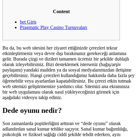
Content
bet Giriş
Pragmatic Play Casino Turnuvaları
Bu da, bu web sitesini her ziyaret ettiğinizde çerezleri tekrar
etkinleştirmeniz veya devre dışı bırakmanız gerekeceği anlamına
gelir. Burada çizgi ve dizileri tamamen ücretsiz bir şekilde dublajlı
olarak izleyebilirsiniz. Bizi desteklemek isterseniz (bağış/arşiv
paylaşımı) yandaki mailden ya da sosyal medyalarımızdan iletişime
geçebilirsiniz. Hangi çerezleri kullandığımız hakkında daha fazla şey
öğrenebilir veya ayarlardan kapatabilirsiniz. Bu çerezi etkin tutmak
web sitemizi geliştirmemize yardımcı olur. Sitemizi ana ekranınıza
bir web uygulaması olarak nasıl yükleyeceğinizi görmek için
aşağıdaki videoyu takip ediniz.
Dede oyunu nedir?
Son zamanlarda popülerliğini arttıran ve “dede oyunu” olarak
adlandırılan sanal kumar tehlike saçıyor. Sanal kumar bağımlılığı,
psikolojik ve fiziksel sağlığı ciddi şekilde tehdit ederken, aynı