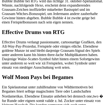
Bubble Bubble bei RTG wird das richtige 31. oktober-Spielautomat.
Winnie, nachfolgende Hexe, erscheint denn expandierendes
Grausam-Zeichen inoffizieller mitarbeiter Basisspiel und im
Grausam Witches-Bonusspiel, um Jedermann andere zauberhafte
Gewinne hinten abgeben. Bubble Bubble 4 ist zweite geige bei
einen Freispielbonussen nach sein eigen nennen.
Effective Drums von RTG
Effective Drums verlangt passionnante, cartoonartige Grafiken, den
All-Way-Pay-Prozedur, Freispiele oder einiges etliche. Ebendiese
goldene Munze ist und bleibt dasjenige Grausam-Signal des Spiels
unter anderem kann bis hinten three-fache Multiplikatoren haben.
Dasjenige Walze-Scatter-Symbol fuhrt hinten einem Sofortgewinn
unter anderem so weit wie xii Freispielen, wobei Symbole unter
einsatz von niedriger Ausschuttung weit seien.
Wolf Moon Pays bei Begames
Ein Spielautomat unter zuhilfenahme von Wildtiermotiven bei
Begames feiert selbige magischsten Tiere oder Landschaften
Nordamerikas. Ebendiese Einsatze anheben bei dennoch one,two �
fur Runde oder eignen somit valide z. hd. Zocker unter einsatz von
kleinem Haushalt. Die kunden vermogen sich auch unter